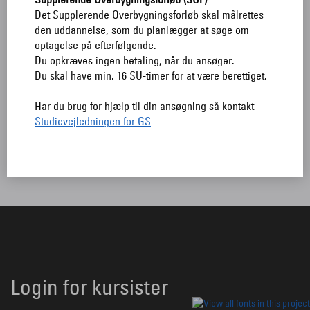
Det Supplerende Overbygningsforløb skal målrettes
den uddannelse, som du planlægger at søge om
Jeg accepterer
behandlingen af persondata.
optagelse på efterfølgende.
Du opkræves ingen betaling, når du ansøger.
Du skal have min. 16 SU-timer for at være berettiget.
Har du brug for hjælp til din ansøgning så kontakt
Studievejledningen for GS
TILBAGE TIL SØGNING
Login for kursister