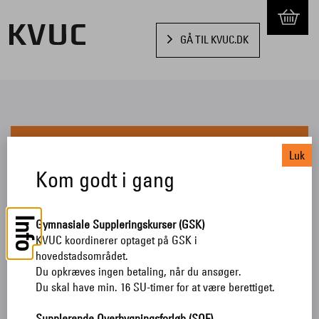
GÅ TIL KVUC.DK
Din kurv
Luk
Kom godt i gang
1
2
3
4
5
Info
DKK 0,00
Gymnasiale Suppleringskurser (GSK)
I alt
KVUC koordinerer optaget på GSK i
Skal jeg betale for mine fag?
hovedstadsområdet.
Du opkræves ingen betaling, når du ansøger.
Du skal have min. 16 SU-timer for at være berettiget.
Jeg accepterer
handelsbetingelserne.
Supplerende Overbygningsforløb (SOF)