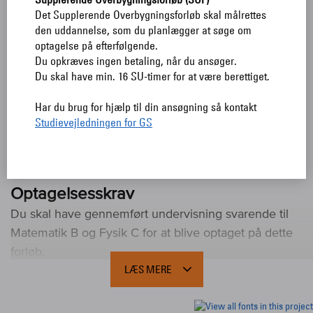
Om faget
Det Supplerende Overbygningsforløb skal målrettes
den uddannelse, som du planlægger at søge om
I Fysik
C-
B arbejdes med at opstille og anvende
optagelse på efterfølgende.
fysiske modeller samt at foretage beregninger af
Du opkræves ingen betaling, når du ansøger.
fysiske størrelser.
Du skal have min. 16 SU-timer for at være berettiget.
Endvidere arbejdes
med
tilrettelæggelse og udførelse af forsøg og
Har du brug for hjælp til din ansøgning så kontakt
efterfølgende databehandling.
Du vil få kendskab til
Studievejledningen for GS
simulering eller styring af fysiske systemer .....
Læs
mere om faget her
Optagelsesskrav
Du skal have gennemført undervisning svarende til
Matematik B og Fysik C for at blive optaget på dette
forløb.
LÆS MERE