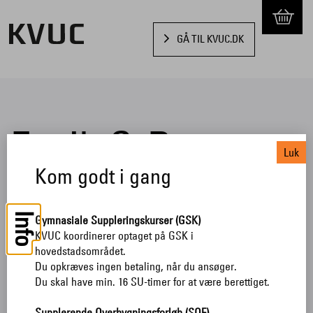
GÅ TIL KVUC.DK
Fysik C-B
Luk
Kom godt i gang
TILBAGE TIL SØGNING
Info
Gymnasiale Suppleringskurser (GSK)
KVUC koordinerer optaget på GSK i
hovedstadsområdet.
Pris: DKK 550,00
Du opkræves ingen betaling, når du ansøger.
Skal jeg betale for mine fag?
Du skal have min. 16 SU-timer for at være berettiget.
Supplerende Overbygningsforløb (SOF)